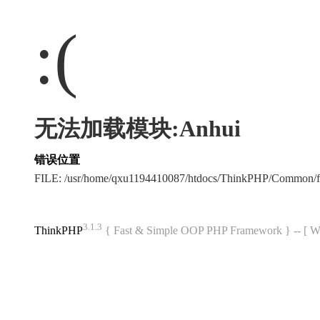
:(
无法加载模块:Anhui
错误位置
FILE: /usr/home/qxu1194410087/htdocs/ThinkPHP/Common/
3.1.3
ThinkPHP
{ Fast & Simple OOP PHP Framework } -- 