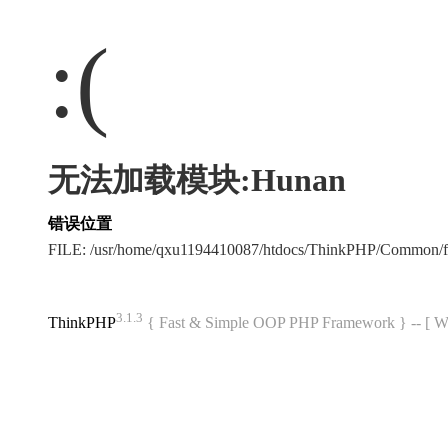
:(
无法加载模块:Hunan
错误位置
FILE: /usr/home/qxu1194410087/htdocs/ThinkPHP/Common/
3.1.3
ThinkPHP
{ Fast & Simple OOP PHP Framework } -- 