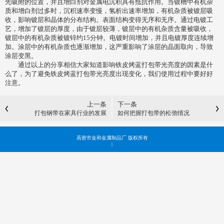
先吸附的位置，并且增白剂对金属电沉积具有抵抗作用。当镀槽中有机杂
质和增白剂过多时，沉积速率变慢，氢析出速率增加，有机杂质被镀层吸
收，影响镀层和晶体的分布结构。表面结构变得无序和无序。通过电镀工
艺，增加了镀层的厚度，由于镀层较薄，镀层中的有机杂质含量被吸收，
镀层中的有机杂质被镀锌约15分钟。电镀时间增加，并且电镀厚度连续增
加。涂层中的有机杂质也逐渐增加，这严重影响了涂层的晶面取向，导致
涂层变黑。
通过以上的分享相信大家知道影响铁皮烤蓝打包带光亮度的因素是什
么了，为了避免铁皮烤蓝打包带光亮度出现变化，我们使用过程中要好好
注意。
上一条
下一条
打包钢带在家具行业的发展
如何把握打包带的松弛情况
高密市金和金属制品厂 版权所有
|