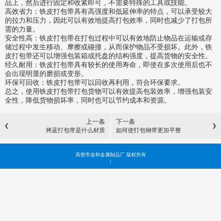
品上，然后进行固定和收紧即可，不需要
特殊的工具或技能。
高效省力：铁皮打包带具有高强度和低延伸率的特点，可以承受较大
的拉力和压力，因此可以有效地提高打包
效率，同时也减少了打包所
需的力量。
安全性高：铁皮打包带在打包过程中可以有效地防止物品在运输或存
储过程中发生移动、摩擦或碰撞，从而保
护物品不受损坏。此外，铁
皮打包带还可以增强包装箱或托盘的结构强度，提高货物的安全性。
经久耐用：铁皮打包带具有较长的使用寿命，即使在多次使用后也不
会出现明显的磨损或变形。
环保可回收：铁皮打包带可以回收再利用，符合环保要求。
总之，使用铁皮打包带打包货物可以有效提高包装效率，增强包装安
全性，降低货物损坏率，同时也可以节约
成本和资源。
上一条
下一条
烤蓝打包带是什么材质
如何使打包钢带更加平整
高密市金和金属制品厂 版权所有
|