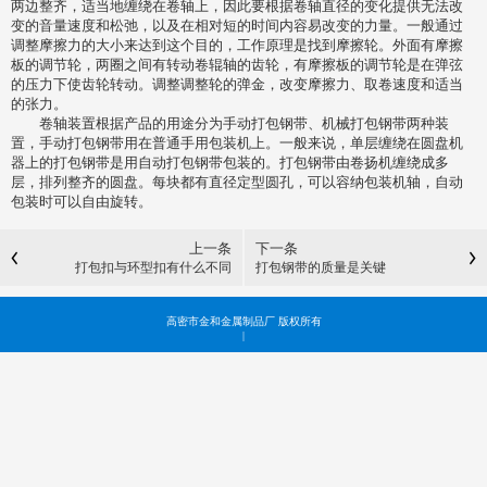
两边整齐，适当地缠绕在卷轴上，因此要根据卷轴直径的变化提供无法改
变的音量速度和松弛，以及在相对短的时间内容易改变的力量。一般通过
调整摩擦力的大小来达到这个目的，工作原理是找到摩擦轮。外面有摩擦
板的调节轮，两圈之间有转动卷辊轴的齿轮，有摩擦板的调节轮是在弹弦
的压力下使齿轮转动。调整调整轮的弹金，改变摩擦力、取卷速度和适当
的张力。
卷轴装置根据产品的用途分为手动打包钢带、机械打包钢带两种装
置，手动打包钢带用在普通手用包装机上。一般来说，单层缠绕在圆盘机
器上的打包钢带是用自动打包钢带包装的。打包钢带由卷扬机缠绕成多
层，排列整齐的圆盘。每块都有直径定型圆孔，可以容纳包装机轴，自动
包装时可以自由旋转。
上一条
下一条
打包扣与环型扣有什么不同
打包钢带的质量是关键
高密市金和金属制品厂 版权所有
|