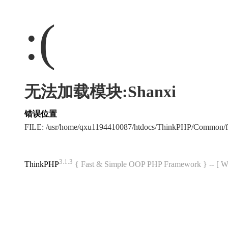
:(
无法加载模块:Shanxi
错误位置
FILE: /usr/home/qxu1194410087/htdocs/ThinkPHP/Common/
3.1.3
ThinkPHP
{ Fast & Simple OOP PHP Framework } -- 