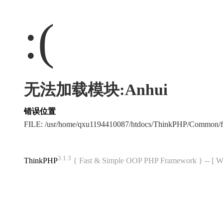
:(
无法加载模块:Anhui
错误位置
FILE: /usr/home/qxu1194410087/htdocs/ThinkPHP/Common/
3.1.3
ThinkPHP
{ Fast & Simple OOP PHP Framework } -- 