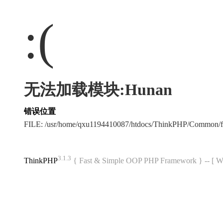
:(
无法加载模块:Hunan
错误位置
FILE: /usr/home/qxu1194410087/htdocs/ThinkPHP/Common/
3.1.3
ThinkPHP
{ Fast & Simple OOP PHP Framework } -- 