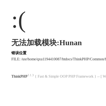
:(
无法加载模块:Hunan
错误位置
FILE: /usr/home/qxu1194410087/htdocs/ThinkPHP/Common/
3.1.3
ThinkPHP
{ Fast & Simple OOP PHP Framework } -- 