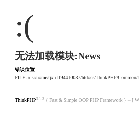
:(
无法加载模块:News
错误位置
FILE: /usr/home/qxu1194410087/htdocs/ThinkPHP/Common/
3.1.3
ThinkPHP
{ Fast & Simple OOP PHP Framework } -- 