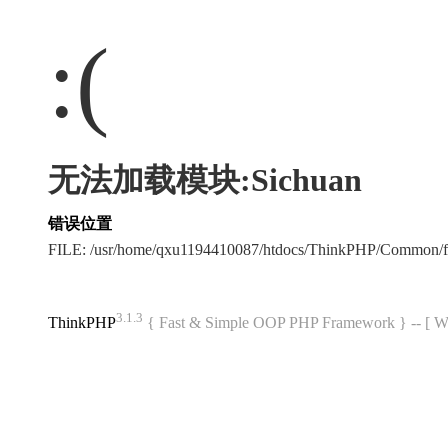
:(
无法加载模块:Sichuan
错误位置
FILE: /usr/home/qxu1194410087/htdocs/ThinkPHP/Common/
3.1.3
ThinkPHP
{ Fast & Simple OOP PHP Framework } -- 