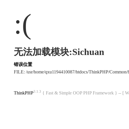
:(
无法加载模块:Sichuan
错误位置
FILE: /usr/home/qxu1194410087/htdocs/ThinkPHP/Common/
3.1.3
ThinkPHP
{ Fast & Simple OOP PHP Framework } -- 