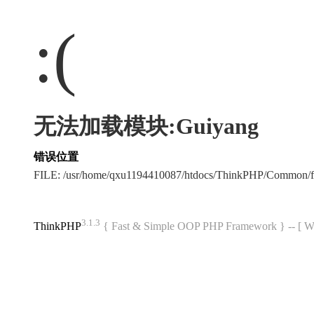
:(
无法加载模块:Guiyang
错误位置
FILE: /usr/home/qxu1194410087/htdocs/ThinkPHP/Common/
3.1.3
ThinkPHP
{ Fast & Simple OOP PHP Framework } -- 